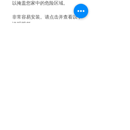
以掩盖您家中的危险区域。
非常容易安装。请点击并查看以下
说明视频。
https://www.youtube.com/watch?
v=N3p1ISa-e7Q&feature=youtu.be
iFam 澳大利亚
家
运输和退货
店铺收藏
商店政策
我们的故事
支付方式
接触
常问问题
加入我们的邮件列表
现在订阅