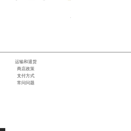
防滑支撑包 (2pk)
價格
AU$55.00
运输和退货
商店政策
支付方式
常问问题