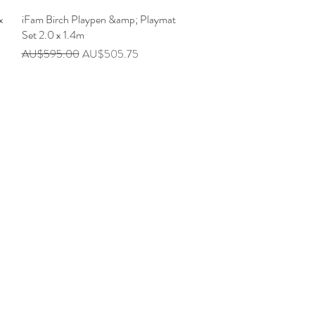
x
iFam Birch Playpen &amp; Playmat
快速瀏覽
Set 2.0 x 1.4m
一般價格
促銷價格
AU$595.00
AU$505.75