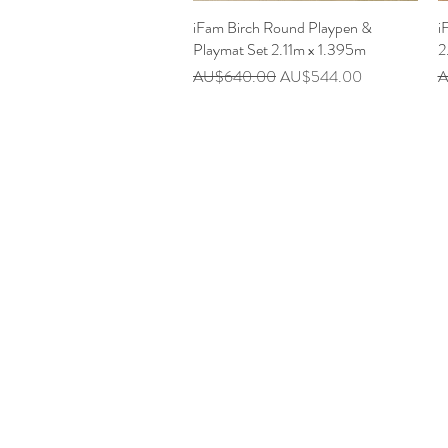
iFam Birch Round Playpen &
快速瀏覽
i
Playmat Set 2.11m x 1.395m
2
一般價格
促銷價格
AU$640.00
AU$544.00
A