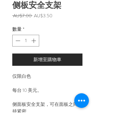
侧板安全支架
一
促
 AU$7.00 
AU$3.50
般
銷
價
價
數量
*
格
格
新增至購物車
仅限白色
每台 10 美元。
侧面板安全支架，可在面板之间保
持紧密