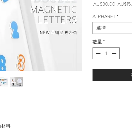
一
 AU$30.00 
AU$15
般
ALPHABET
*
價
格
選擇
數量
*
的材料