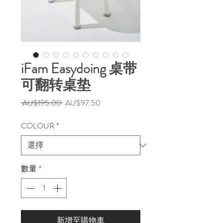
iFam Easydoing 桌带
可翻转桌垫
一
促
 AU$195.00 
AU$97.50
般
銷
價
價
COLOUR
*
格
格
數量
*
新增至購物車