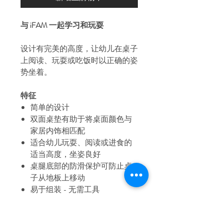
与 iFAM 一起学习和玩耍
设计有完美的高度，让幼儿在桌子
上阅读、玩耍或吃饭时以正确的姿
势坐着。
特征
简单的设计
双面桌垫有助于将桌面颜色与
家居内饰相匹配
适合幼儿玩耍、阅读或进食的
适当高度，坐姿良好
桌腿底部的防滑保护可防止桌
子从地板上移动
易于组装 - 无需工具
没有锋利的边缘
不含 BPA 且无毒 - 通过 CE 和