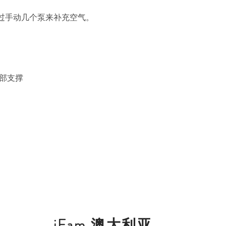
垫床 通过手动几个泵来补充空气。
背部支撑
iFam 澳大利亚