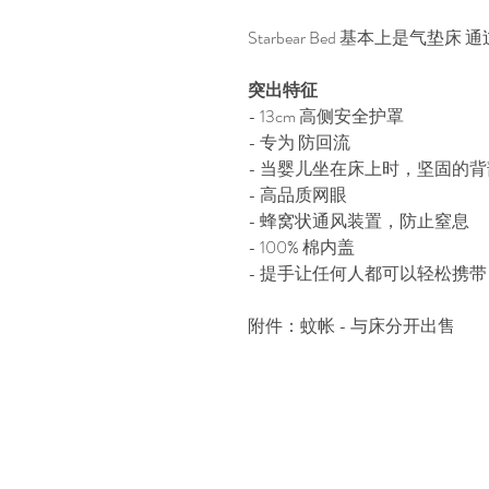
Starbear Bed 基本上是气
突出特征
- 13cm 高侧安全护罩
- 专为 防回流
- 当婴儿坐在床上时，坚固的
- 高品质网眼
- 蜂窝状通风装置，防止窒息
- 100% 棉内盖
- 提手让任何人都可以轻松携带
附件：蚊帐 - 与床分开出售