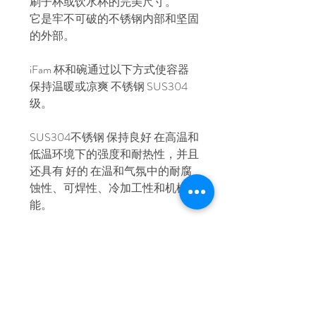
刷子杯或饮水杯的完美尺寸。
它是牢不可破的不锈钢内部和坚固
的外部。
iFam 杯和碗通过以下方式使容器
保持温暖或凉爽 不锈钢 SUS304
级。
SUS304不锈钢 保持良好 在高温和
低温环境下的强度和耐热性，并且
还具有 好的 在温和气氛中的耐腐
蚀性、可焊性、冷加工性和机械性
能。
因为ifam杯子和碗的形状 得到 从
它的更宽 顶到 底部，他们站立 稳
定，不易翻倒。
此外，它们的防滑硅橡胶 底部保