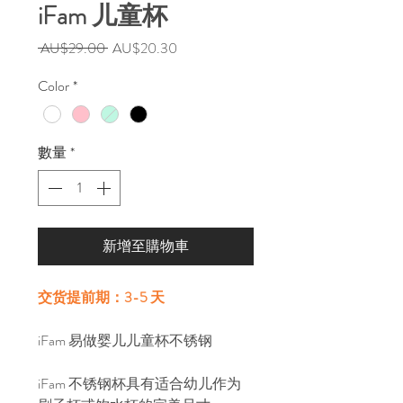
iFam 儿童杯
一
促
 AU$29.00 
AU$20.30
般
銷
Color
*
價
價
格
格
數量
*
新增至購物車
交货提前期：3-5 天
iFam 易做婴儿儿童杯不锈钢
iFam 不锈钢杯具有适合幼儿作为