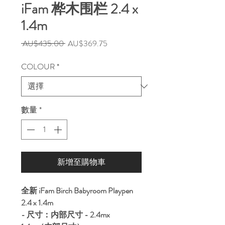
iFam 桦木围栏 2.4 x
1.4m
一
促
 AU$435.00 
AU$369.75
般
銷
價
價
COLOUR
*
格
格
數量
*
新增至購物車
全新 iFam Birch Babyroom Playpen
2.4 x 1.4m
- 尺寸：内部尺寸 - 2.4mx