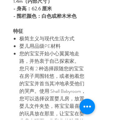
1.4m（内部尺寸）
- 身高：62.6 厘米
- 围栏颜色：白色或桦木米色
特征
极简主义与现代生活方式
婴儿用品级PE材料
您的宝宝开始小心翼翼地走
路，并热衷于自己探索家。
您只有 2 种选择跟随您的宝宝
在房子周围转悠，或者抱着您
的宝宝并首当其冲地承受他们
的哭声。使用 Shell Babyroom，
您可以选择设置婴儿房，放置
婴儿文件夹垫，将宝宝最喜欢
的玩具放在那里，让宝宝在婴
儿房内玩耍。您和您的孩子的
双赢方案！
防滑保护如果您放置 iFam 防滑