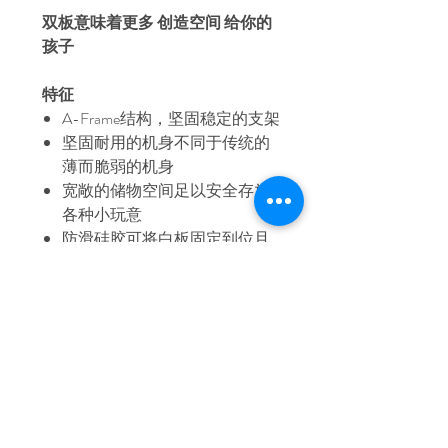
双板意味着更多
创造空间
给你的
孩子
特征
A-Frame结构，坚固稳定的支架
坚固耐用的机身不同于传统的
薄而脆弱的机身
宽敞的储物空间足以安全存放
各种小玩意
防滑硅胶可将白板固定到位且
不滑
2 步高度调整 - 请参阅尺寸
其他磁性品牌兼容使用
* 图片上的储物盒单独出售
iFam 澳大利亚