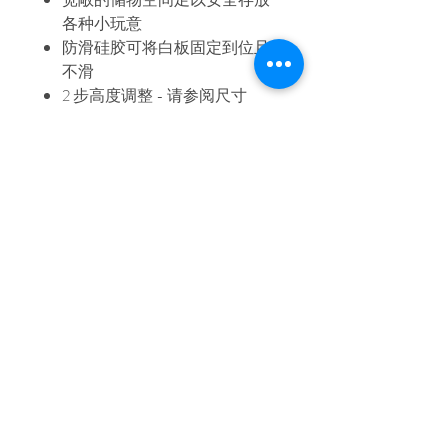
各种小玩意
防滑硅胶可将白板固定到位且
不滑
2 步高度调整 - 请参阅尺寸
其他磁性品牌兼容使用
* 图片上的储物盒单独出售
iFam 澳大利亚
家
运输和退货
店铺收藏
商店政策
我们的故事
支付方式
接触
常问问题
加入我们的邮件列表