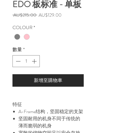
EDO 板标准 - 单板
一
促
 AU$215.00 
AU$129.00
般
銷
COLOUR
*
價
價
格
格
數量
*
新增至購物車
特征
A-Frame结构，坚固稳定的支架
坚固耐用的机身不同于传统的
薄而脆弱的机身
宽敞的储物空间足以安全存放