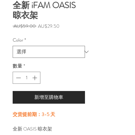
全新 iFAM OASIS
晾衣架
一
促
 AU$59.00 
AU$29.50
般
銷
價
價
Color
*
格
格
數量
*
新增至購物車
交货提前期：3-5 天
全新 OASIS 晾衣架