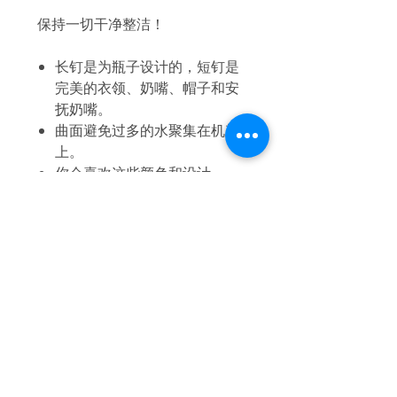
保持一切干净整洁！
长钉是为瓶子设计的，短钉是
完美的衣领、奶嘴、帽子和安
抚奶嘴。
曲面避免过多的水聚集在机架
上。
你会喜欢这些颜色和设计。
从 0 个月
材料：不含 BPA
洗碗机安全
易于组装/拆卸
iFam 澳大利亚
家
运输和退货
店铺收藏
商店政策